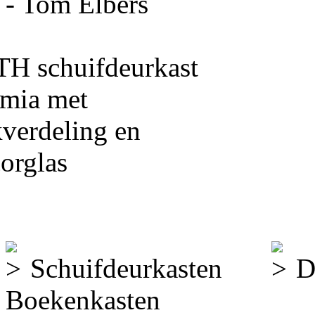
- Tom Elbers
Laatste projecten
Schuifdeurkasten
D
Boekenkasten